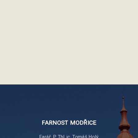
FARNOST
MODŘICE
Farář: P. ThLic. Tomáš Holý