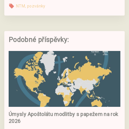
NTM
pozvánky
Podobné příspěvky:
Úmysly Apoštolátu modlitby s papežem na rok
2026