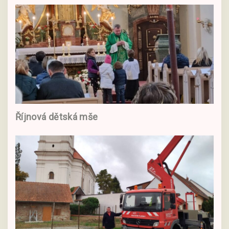
Říjnová dětská mše