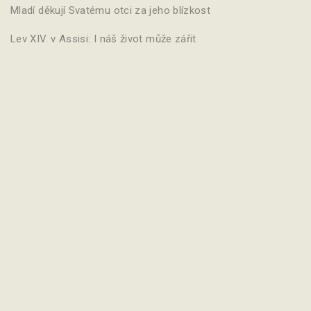
Mladí děkují Svatému otci za jeho blízkost
Lev XIV. v Assisi: I náš život může zářit