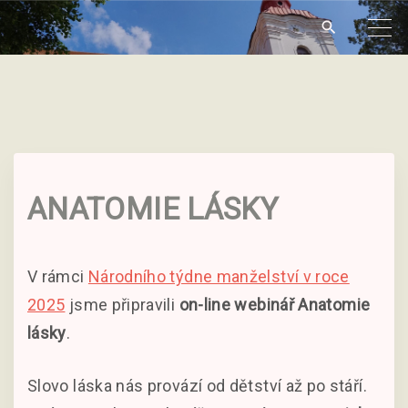
S
k
i
p
t
o
c
ANATOMIE LÁSKY
o
n
t
V rámci
Národního týdne manželství v roce
e
2025
jsme připravili
on-line webinář
Anatomie
n
lásky
.
t
Slovo láska nás provází od dětství až po stáří.