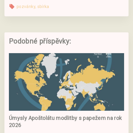
pozvánky
sbírka
Podobné příspěvky:
Úmysly Apoštolátu modlitby s papežem na rok
2026