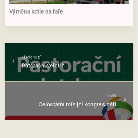
Výměna kotle na faře
Předchozí
Patorační veletrh
Další
Celostátní misijní kongres dětí