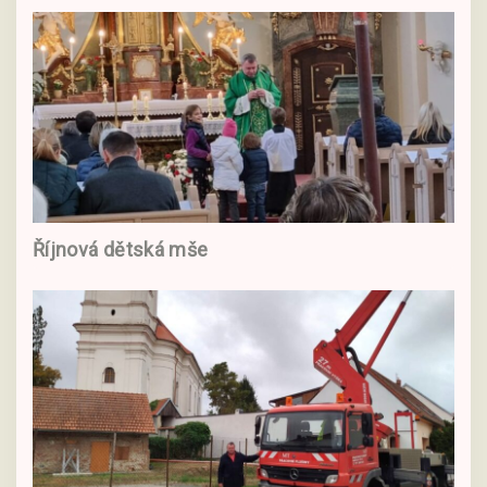
Říjnová dětská mše