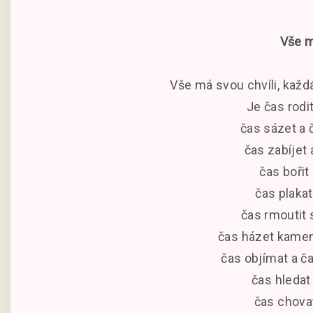
Vše m
Vše má svou chvíli, kaž
Je čas rodit
čas sázet a 
čas zabíjet 
čas bořit
čas plakat
čas rmoutit 
čas házet kamení
čas objímat a č
čas hledat
čas chovat