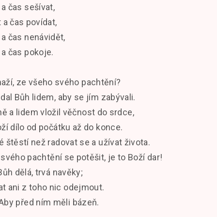
 a čas sešívat,
 a čas povídat,
 a čas nenávidět,
 a čas pokoje.
naží, ze všeho svého pachtění?
dal Bůh lidem, aby se jím zabývali.
ě a lidem vložil věčnost do srdce,
ží dílo od počátku až do konce.
 štěstí než radovat se a užívat života.
d svého pachtění se potěšit, je to Boží dar!
Bůh dělá, trvá navěky;
at ani z toho nic odejmout.
 Aby před ním měli bázeň.