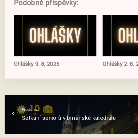
Podobné příspěvky:
Ohlášky 9. 8. 2026
Ohlášky 2. 8.
Předchozí
Setkání seniorů v brněnské katedrále