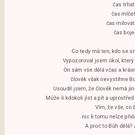
čas trhat
čas mlčet
čas milovat
čas boje
Co tedy má ten, kdo se s
Vypozoroval jsem úkol, který 
On sám vše dělá včas a krásn
člověk však nevystihne Bo
Usoudil jsem, že člověk nemá jiné
Může-li kdokoli jíst a pít a uprostře
Vím, že vše, co 
nic k tomu nelze přid
A proč to Bůh dělá?