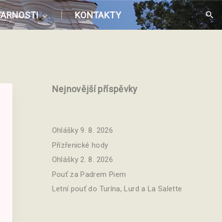
FARNOSTI
KONTAKTY
práva farnosti
mysly mší svatých
ond Puls
jhradě
istorie
enství
Nejnovější příspěvky
oučasnost
pravy
řbitov
Ohlášky 9. 8. 2026
DPR
Přízřenické hody
Ohlášky 2. 8. 2026
Pouť za Padrem Piem
Letní pouť do Turína, Lurd a La Salette