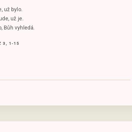
e, už bylo.
de, už je.
, Bůh vyhledá.
 3, 1-15