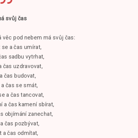
á svůj čas
dá věc pod nebem má svůj čas:
 se a čas umírat,
čas sadbu vytrhat,
a čas uzdravovat,
 a čas budovat,
 a čas se smát,
se a čas tancovat,
 a čas kamení sbírat,
as objímání zanechat,
 a čas pozbývat,
 a čas odmítat,