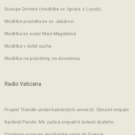
Suscipe Domine (modlitba sv. Ignáce z Loyoly)
Modlitba poutníka ke sv. Jakubovi
Modlitba ke svaté Marii Magdaléně
Modlitba v době sucha
Modlitba na prázdniny, na dovolenou
Radio Vaticana
Projekt Trienále umění katolických univerzit: Obnovit empatii
Kardinál Parolin: Mír začíná empatií k bolesti druhého
Oznámen program apoštolské cesty do Francie