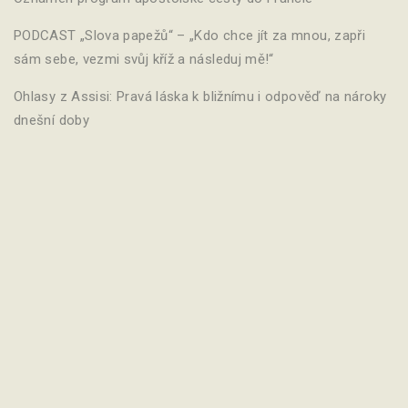
PODCAST „Slova papežů“ – „Kdo chce jít za mnou, zapři
sám sebe, vezmi svůj kříž a následuj mě!“
Ohlasy z Assisi: Pravá láska k bližnímu i odpověď na nároky
dnešní doby