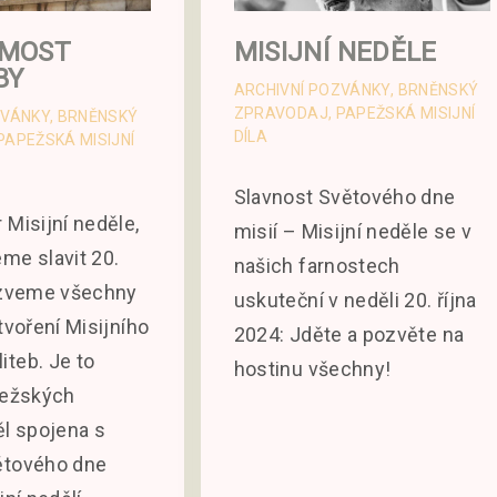
MISIJNÍ NEDĚLE
 MOST
BY
ARCHIVNÍ POZVÁNKY
BRNĚNSKÝ
ZPRAVODAJ
PAPEŽSKÁ MISIJNÍ
ZVÁNKY
BRNĚNSKÝ
DÍLA
PAPEŽSKÁ MISIJNÍ
Slavnost Světového dne
 Misijní neděle,
misií – Misijní neděle se v
me slavit 20.
našich farnostech
, zveme všechny
uskuteční v neděli 20. října
tvoření Misijního
2024: Jděte a pozvěte na
teb. Je to
hostinu všechny!
pežských
ěl spojena s
ětového dne