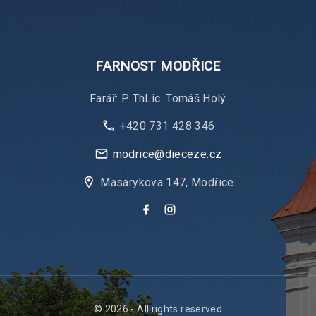
FARNOST
MODŘICE
Farář: P. ThLic. Tomáš Holý
+420 731 428 346
modrice@dieceze.cz
Masarykova 147, Modřice
f
i
a
n
c
s
e
t
b
a
o
g
o
r
k
a
m
©
2026
- All rights reserved