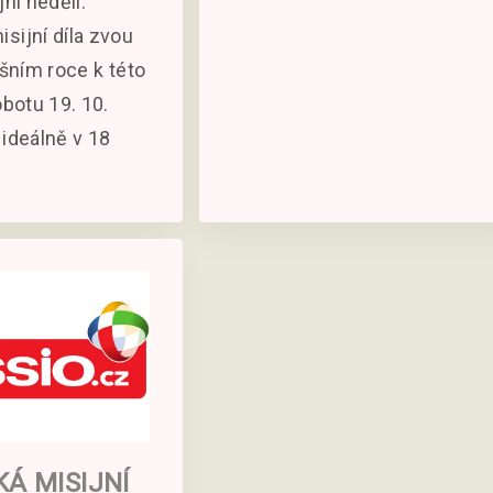
jní nedělí.
sijní díla zvou
ošním roce k této
obotu 19. 10.
 ideálně v 18
Á MISIJNÍ