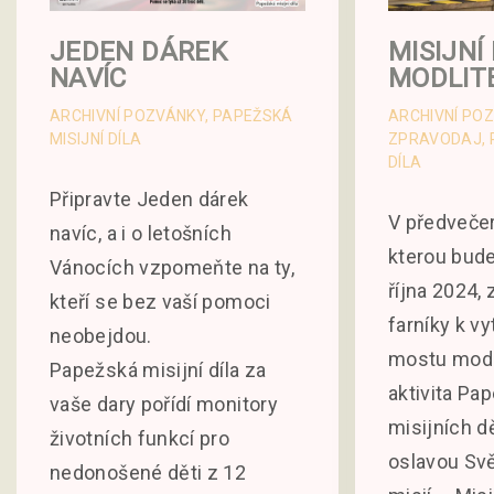
JEDEN DÁREK
MISIJNÍ
NAVÍC
MODLIT
ARCHIVNÍ POZVÁNKY
PAPEŽSKÁ
ARCHIVNÍ PO
MISIJNÍ DÍLA
ZPRAVODAJ
DÍLA
Připravte Jeden dárek
V předvečer
navíc, a i o letošních
kterou bude
Vánocích vzpomeňte na ty,
října 2024
kteří se bez vaší pomoci
farníky k vy
neobejdou.
mostu modli
Papežská misijní díla za
aktivita Pa
vaše dary pořídí monitory
misijních d
životních funkcí pro
oslavou Sv
nedonošené děti z 12