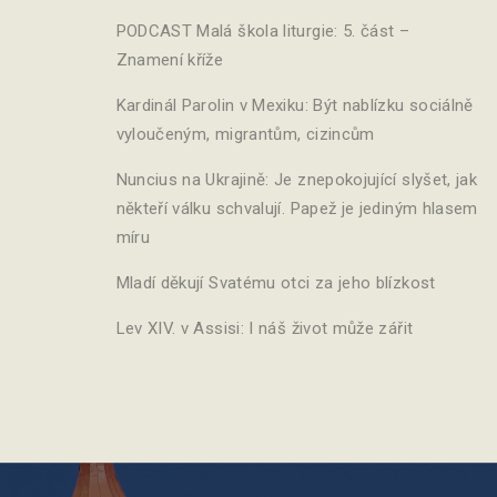
PODCAST Malá škola liturgie: 5. část –
Znamení kříže
Kardinál Parolin v Mexiku: Být nablízku sociálně
vyloučeným, migrantům, cizincům
Nuncius na Ukrajině: Je znepokojující slyšet, jak
někteří válku schvalují. Papež je jediným hlasem
míru
Mladí děkují Svatému otci za jeho blízkost
Lev XIV. v Assisi: I náš život může zářit