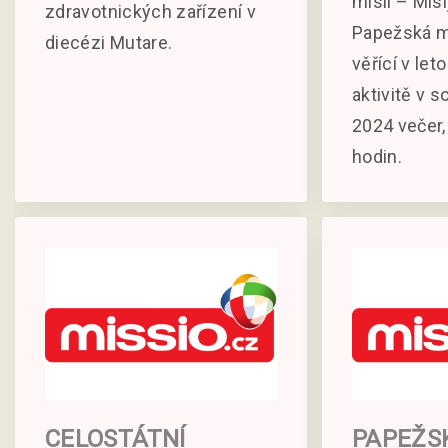
misií – Misi
zdravotnických zařízení v
Papežská mi
diecézi Mutare.
věřící v let
aktivitě v s
2024 večer,
hodin.
CELOSTÁTNÍ
PAPEŽSK