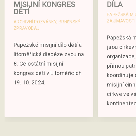
MISIJNÍ KONGRES
DÍLA
DĚTÍ
PAPEŽSKÁ MIS
ZAJÍMAVOSTI
ARCHIVNÍ POZVÁNKY
BRNĚNSKÝ
ZPRAVODAJ
Papežská mi
Papežské misijní dílo dětí a
jsou církev
litoměřická diecéze zvou na
organizace,
8. Celostátní misijní
přímou pat
kongres dětí v Litoměřicích
koordinuje 
19. 10. 2024.
misijní činn
církve ve v
kontinente