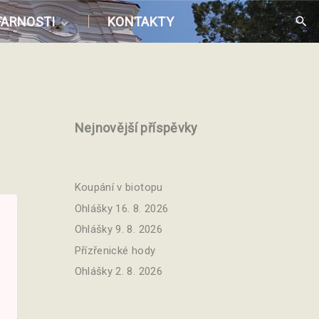
FARNOSTI
KONTAKTY
práva farnosti
mysly mší svatých
ond Puls
jhradě
istorie
enství
Nejnovější příspěvky
oučasnost
pravy
řbitov
Koupání v biotopu
DPR
Ohlášky 16. 8. 2026
Ohlášky 9. 8. 2026
Přízřenické hody
Ohlášky 2. 8. 2026