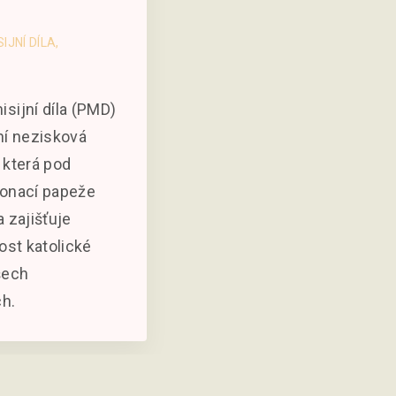
IJNÍ DÍLA
sijní díla (PMD)
ní nezisková
 která pod
ronací papeže
a zajišťuje
ost katolické
šech
ch.