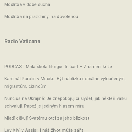
Modlitba v době sucha
Modlitba na prázdniny, na dovolenou
Radio Vaticana
PODCAST Malá škola liturgie: 5. část – Znamení kříže
Kardinál Parolin v Mexiku: Být nablízku sociálně vyloučeným,
migrantům, cizincům
Nuncius na Ukrajině: Je znepokojující slyšet, jak někteří válku
schvalují. Papež je jediným hlasem míru
Mladí děkují Svatému otci za jeho blízkost
Lev XIV. v Assisi: I náš život může zářit