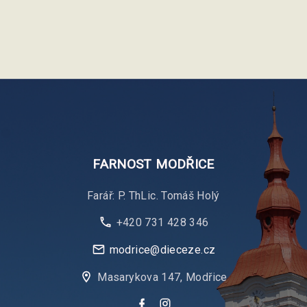
FARNOST
MODŘICE
Farář: P. ThLic. Tomáš Holý
+420 731 428 346
modrice@dieceze.cz
Masarykova 147, Modřice
f
i