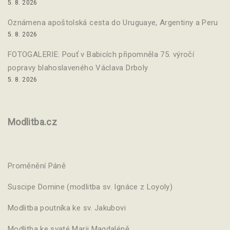
5. 8. 2026
Oznámena apoštolská cesta do Uruguaye, Argentiny a Peru
5. 8. 2026
FOTOGALERIE: Pouť v Babicích připomněla 75. výročí
popravy blahoslaveného Václava Drboly
5. 8. 2026
Modlitba.cz
Proměnění Páně
Suscipe Domine (modlitba sv. Ignáce z Loyoly)
Modlitba poutníka ke sv. Jakubovi
Modlitba ke svaté Marii Magdaléně