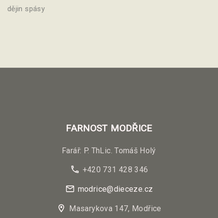
dějin spásy
FARNOST
MODŘICE
Farář: P. ThLic. Tomáš Holý
+420 731 428 346
modrice@dieceze.cz
Masarykova 147, Modřice